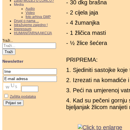
Zašto MUZEJ U LONCU?
- 30 dkg brašna
Media
Audio
- 2 cijela jaja
Video
foto arhiva GMP
Drugi o nama ...
- 4 žumanjka
Istražujemo zajedno !
Impressum
- 1 žličica masti
HUMANITARNA AKCIJA
Traži...
- ½ žlice šećera
Traži
PRIPREMA:
Newsletter
1. Sjediniti sastojke koje
2. Izrezati na komadiće i
3. Peći na umjerenoj vat
Zaštita podataka
4. Kad su pečeni gornju st
bjeljanjak žlicom nanijeti 