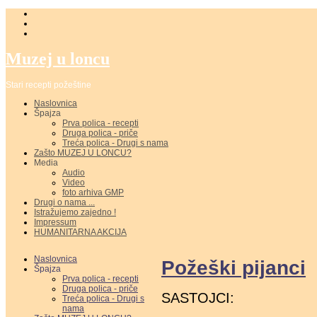
Muzej u loncu
Stari recepti požeštine
Naslovnica
Špajza
Prva polica - recepti
Druga polica - priče
Treća polica - Drugi s nama
Zašto MUZEJ U LONCU?
Media
Audio
Video
foto arhiva GMP
Drugi o nama ...
Istražujemo zajedno !
Impressum
HUMANITARNA AKCIJA
Naslovnica
Požeški pijanci
Špajza
Prva polica - recepti
Druga polica - priče
SASTOJCI:
Treća polica - Drugi s
nama