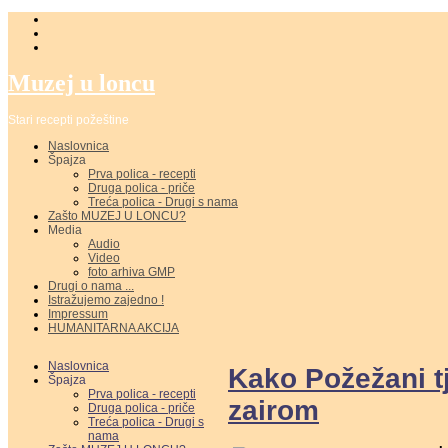
Muzej u loncu
Stari recepti požeštine
Naslovnica
Špajza
Prva polica - recepti
Druga polica - priče
Treća polica - Drugi s nama
Zašto MUZEJ U LONCU?
Media
Audio
Video
foto arhiva GMP
Drugi o nama ...
Istražujemo zajedno !
Impressum
HUMANITARNA AKCIJA
Naslovnica
Kako Požežani t
Špajza
Prva polica - recepti
zairom
Druga polica - priče
Treća polica - Drugi s
nama