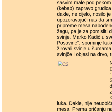
sasvim male pod pekom i
(kebab) zapravo grudica 
dakle, ne cijelo, nosilo 
upozoravajući nas da smo
pripreme mesa nabodenog
žegu, pa je za pomisliti 
svinje. Marko Kadić u sv
Posavine“, spominje kako
žirovali svinje u šumama 
svinjče i objesi na drvo,
N
D
1
S
d
z
k
luka. Dakle, nije neuobič
mesa. Prema pričanju naši