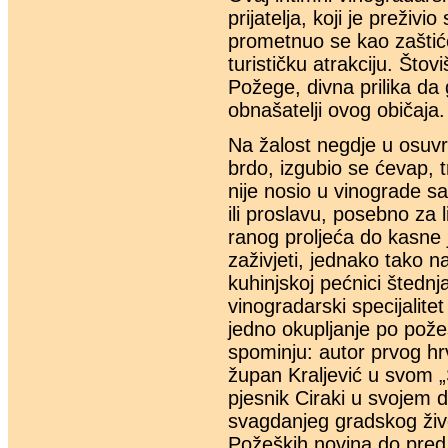
prijatelja, koji je preživ
prometnuo se kao zaštić
turističku atrakciju. Što
Požege, divna prilika da g
obnašatelji ovog običaja.
Na žalost negdje u osuvr
brdo, izgubio se ćevap, 
nije nosio u vinograde 
ili proslavu, posebno za 
ranog proljeća do kasne 
zaživjeti, jednako tako n
kuhinjskoj pećnici štednj
vinogradarski specijalitet
jedno okupljanje po pož
spominju: autor prvog h
župan Kraljević u svom „
pjesnik Ciraki u svojem d
svagdanjeg gradskog živ
Požeških novina do pred 2.