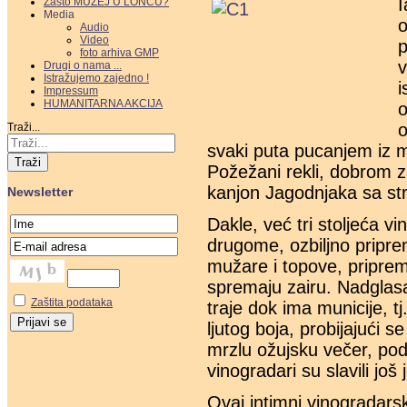
I
Zašto MUZEJ U LONCU?
Media
o
Audio
Video
p
foto arhiva GMP
v
Drugi o nama ...
Istražujemo zajedno !
i
Impressum
HUMANITARNA AKCIJA
o
o
Traži...
svaki puta pucanjem iz m
Traži
Požežani rekli, dobrom z
kanjon Jagodnjaka sa stra
Newsletter
Dakle, već tri stoljeća 
drugome, ozbiljno priprem
mužare i topove, priprema
spremaju zairu. Nadglas
Zaštita podataka
traje dok ima municije, t
ljutog boja, probijajući s
mrzlu ožujsku večer, pod
vinogradari su slavili još
Ovaj intimni vinogradarsk