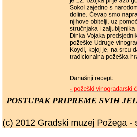
je 12. ožujka prije 325 g
Sokol zajedno s narodom 
doline. Ćevap smo naprav
njihove obitelji, uz pomo
stručnjaka i zaljubljenika
Dinka Vojaka predsjednika
požeške Udruge vinograd
Koydl, kojoj je, na srcu 
tradicionalna požeška hr
Današnji recept:
- požeški vinogradarski 
POSTUPAK PRIPREME SVIH JEL
(c) 2012 Gradski muzej Požega - 