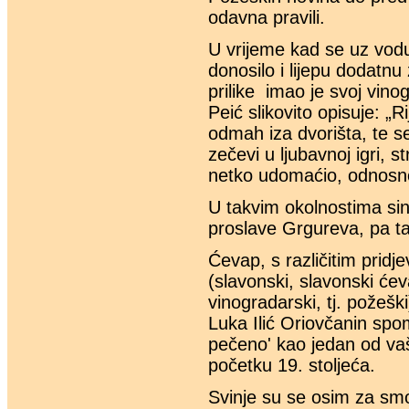
odavna pravili.
U vrijeme kad se uz vodu
donosilo i lijepu dodatn
prilike imao je svoj vino
Peić slikovito opisuje: „
odmah iza dvorišta, te s
zečevi u ljubavnoj igri, 
netko udomaćio, odnosno
U takvim okolnostima sin 
proslave Grgureva, pa t
Ćevap, s različitim pridj
(slavonski, slavonski ćeva
vinogradarski, tj. požešk
Luka Ilić Oriovčanin spom
pečeno' kao jedan od vaša
početku 19. stoljeća.
Svinje su se osim za smo