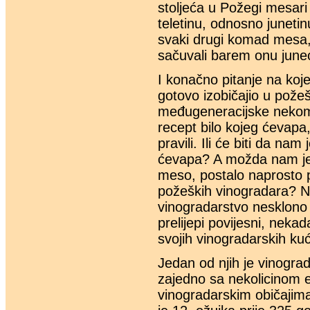
stoljeća u Požegi mesar
teletinu, odnosno junetin
svaki drugi komad mesa, 
sačuvali barem onu juneć
I konačno pitanje na ko
gotovo izobičajio u pož
međugeneracijske nekomun
recept bilo kojeg ćevapa, 
pravili. Ili će biti da n
ćevapa? A možda nam je i
meso, postalo naprosto p
požeških vinogradara? No
vinogradarstvo nesklono 
prelijepi povijesni, nekad
svojih vinogradarskih kućic
Jedan od njih je vinogra
zajedno sa nekolicinom 
vinogradarskim običajima