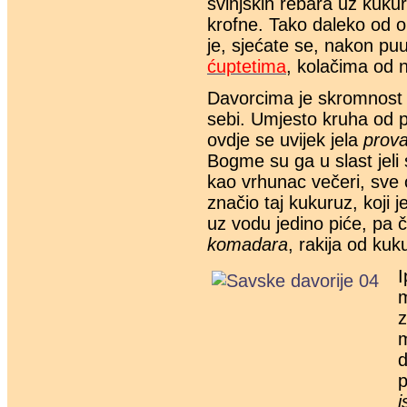
svinjskih rebara uz kukur
krofne. Tako daleko od o
je, sjećate se, nakon pu
ćuptetima
, kolačima od 
Davorcima je skromnost 
sebi. Umjesto kruha od p
ovdje se uvijek jela
prov
Bogme su ga u slast jeli 
kao vrhunac večeri, sve o
značio taj kukuruz, koji j
uz vodu jedino piće, pa 
komadara
, rakija od kuk
I
m
z
d
p
i