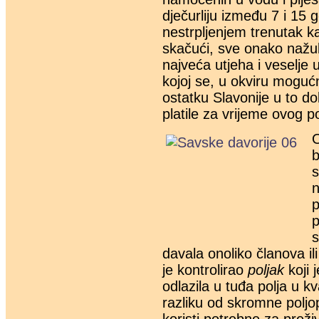
dječurliju između 7 i 15 
nestrpljenjem trenutak ka
skačući, sve onako nažul
najveća utjeha i veselje 
kojoj se, u okviru mogućn
ostatku Slavonije u to d
platile za vrijeme ovog p
O
b
s
n
p
p
s
davala onoliko članova ili
je kontrolirao
poljak
koji 
odlazila u tuđa polja u 
razliku od skromne poljop