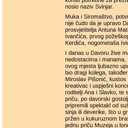
koristi potrebne za preži
nosio naziv Svinjar.
Muka i Siromaštvo, potvr
nije čudo da je upravo D
prosvjetitelja Antuna Mat
Ivančića, prvog požeško
Kerdića, nogometaša Ivic
I danas u Davoru žive mar
nedostacima i manama, ka
ovog mjesta ljubazno uput
bio dragi kolega, također
Miroslav Pišonić, kustos p
kreativac i uspješni konce
roditelji Ana i Slavko, te
priču, po davorski gostol
pripremili spektakl od s
sinja ili deverike, što u 
pržen u kukuruznom brašn
jednu priču Muzeja u lon