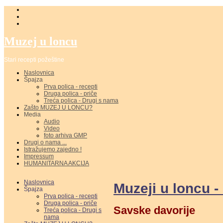
Muzej u loncu
Stari recepti požeštine
Naslovnica
Špajza
Prva polica - recepti
Druga polica - priče
Treća polica - Drugi s nama
Zašto MUZEJ U LONCU?
Media
Audio
Video
foto arhiva GMP
Drugi o nama ...
Istražujemo zajedno !
Impressum
HUMANITARNA AKCIJA
Naslovnica
Muzeji u loncu -
Špajza
Prva polica - recepti
Druga polica - priče
Savske davorije
Treća polica - Drugi s
nama