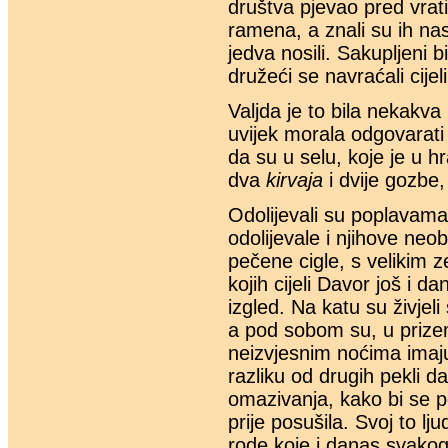
društva pjevao pred vrat
ramena, a znali su ih nas
jedva nosili. Sakupljeni b
družeći se navraćali cijeli
Valjda je to bila nekakva
uvijek morala odgovarati 
da su u selu, koje je u hr
dva
kirvaja
i dvije gozbe
Odolijevali su poplavama 
odolijevale i njihove neo
pečene cigle, s velikim 
kojih cijeli Davor još i 
izgled. Na katu su živjel
a pod sobom su, u prizem
neizvjesnim noćima imaju
razliku od drugih pekli da
omazivanja, kako bi se po
prije posušila. Svoj to lju
rode koje i danas svakog