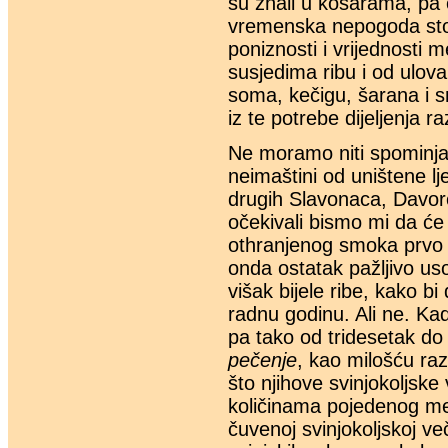
su znali u košarama, pa č
vremenska nepogoda stol
poniznosti i vrijednosti me
susjedima ribu i od ulova,
soma, kečigu, šarana i s
iz te potrebe dijeljenja 
Ne moramo niti spominjat
neimaštini od uništene lje
drugih Slavonaca, Davorci 
očekivali bismo mi da će
othranjenog smoka prvo 
onda ostatak pažljivo usol
višak bijele ribe, kako bi
radnu godinu. Ali ne. Kad
pa tako od tridesetak do
pečenje
, kao milošću raz
što njihove svinjokoljske
količinama pojedenog me
čuvenoj svinjokoljskoj ve