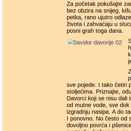
Za početak pokušajte zam
bez obzira na snijeg, kiš
petka, rano ujutro odlaze 
života i zahvaćaju u
stuci
posni grah toga dana.
S
h
k
j
Z
p
sve pojede. I tako četiri
stoljećima. Priznajte, odust
Davorci koji se nisu dali 
od mutne vode, sve dok 
izgradnju nasipa. A do tad
I ponovno. No često od sv
dovoljno povrća i pšenice