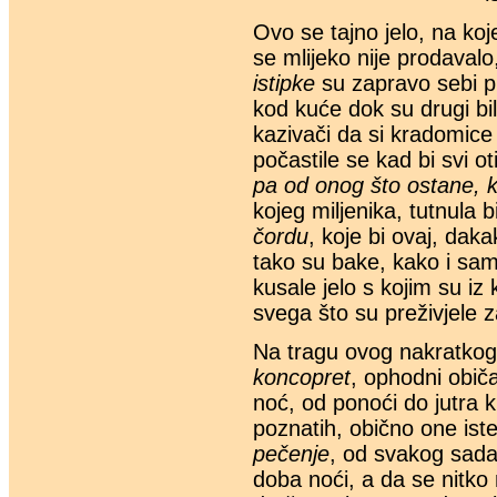
Ovo se tajno jelo, na koj
se mlijeko nije prodavalo,
istipke
su zapravo sebi p
kod kuće dok su drugi bili
kazivači da si kradomice
počastile se kad bi svi ot
pa od onog što ostane,
kojeg miljenika, tutnula
čordu
, koje bi ovaj, daka
tako su bake, kako i sam
kusale jelo s kojim su iz 
svega što su preživjele za
Na tragu ovog nakratkog 
koncopret
, ophodni obič
noć, od ponoći do jutra 
poznatih, obično one iste
pečenje
, od svakog sada 
doba noći, a da se nitko 