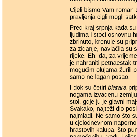
Cijeli bismo Vam roman o 
pravljenja cigli mogli sat
Pred kraj srpnja kada su 
ljudima i stoci osnovnu h
zbrinuto, krenule su prip
za zidanje, navlačila su s
rijeke. Eh, da, za vrijem
je nahraniti petnaestak t
mogućim olujama žurili pr
samo ne lagan posao.
I dok su četiri
blatara
pri
nogama izvađenu zemlj
stol, gdje ju je glavni 
Svakako, najteži dio posl
najmlađi. Ne samo što su r
u cjelodnevnom napornom
hrastovih kalupa, što pu
namočenih u vodu i pijesa