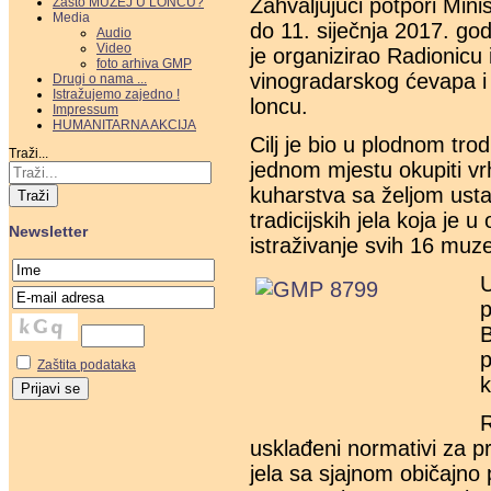
Zahvaljujući potpori Mini
Zašto MUZEJ U LONCU?
Media
do 11. siječnja 2017. g
Audio
Video
je organizirao Radionicu
foto arhiva GMP
vinogradarskog ćevapa i
Drugi o nama ...
Istražujemo zajedno !
loncu.
Impressum
HUMANITARNA AKCIJA
Cilj je bio u plodnom tr
Traži...
jednom mjestu okupiti vr
kuharstva sa željom ustan
Traži
tradicijskih jela koja je 
Newsletter
istraživanje svih 16 muz
U
p
B
p
Zaštita podataka
k
R
usklađeni normativi za 
jela sa sjajnom običajno 