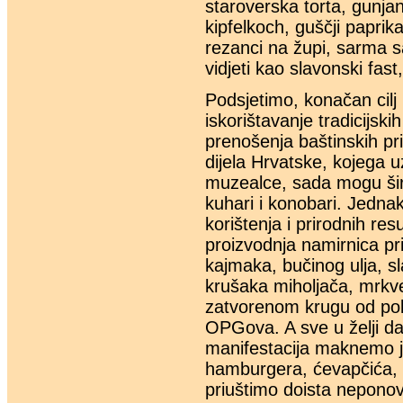
staroverska torta, gunja
kipfelkoch, guščji paprika
rezanci na župi, sarma s
vidjeti kao slavonski fast,
Podsjetimo, konačan cilj 
iskorištavanje tradicijski
prenošenja baštinskih pri
dijela Hrvatske, kojega uz
muzealce, sada mogu širit
kuhari i konobari. Jedna
korištenja i prirodnih re
proizvodnja namirnica p
kajmaka, bučinog ulja, sl
krušaka miholjača, mrkve…
zatvorenom krugu od po
OPGova. A sve u želji da 
manifestacija maknemo j
hamburgera, ćevapčića, m
priuštimo doista neponovlj