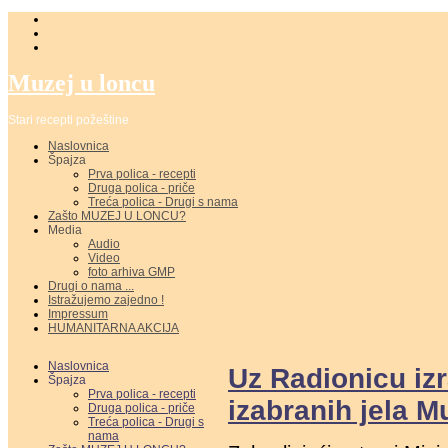
Muzej u loncu
Stari recepti požeštine
Naslovnica
Špajza
Prva polica - recepti
Druga polica - priče
Treća polica - Drugi s nama
Zašto MUZEJ U LONCU?
Media
Audio
Video
foto arhiva GMP
Drugi o nama ...
Istražujemo zajedno !
Impressum
HUMANITARNA AKCIJA
Naslovnica
Uz Radionicu iz
Špajza
Prva polica - recepti
izabranih jela M
Druga polica - priče
Treća polica - Drugi s
nama