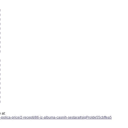
 at:
-polica-price/2-recepti/86-iz-albuma-casnih-sestara#sigProIde55cbffea5