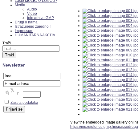
Zašto MUZEJ U LONCU?
Media
Audio
Video
foto arhiva GMP
Drugi o nama ...
Istražujemo zajedno !
Impressum
HUMANITARNA AKCIJA
Traži...
Traži
Newsletter
Zaštita podataka
View the embedded image gallery online
https://muzejuloncu.gmp.hr/spajza/druga