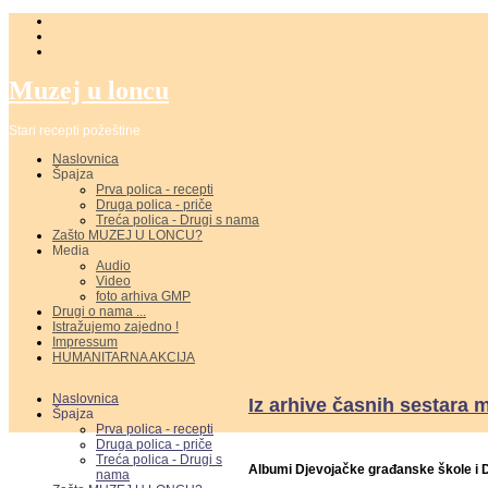
Muzej u loncu
Stari recepti požeštine
Naslovnica
Špajza
Prva polica - recepti
Druga polica - priče
Treća polica - Drugi s nama
Zašto MUZEJ U LONCU?
Media
Audio
Video
foto arhiva GMP
Drugi o nama ...
Istražujemo zajedno !
Impressum
HUMANITARNA AKCIJA
Naslovnica
Iz arhive časnih sestara 
Špajza
Prva polica - recepti
Druga polica - priče
Treća polica - Drugi s
Albumi Djevojačke građanske škole i 
nama