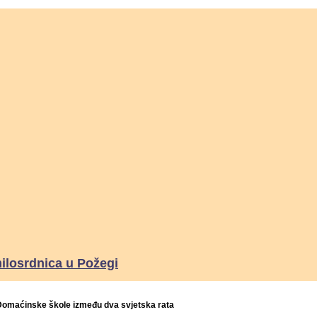
milosrdnica u Požegi
Domaćinske škole između dva svjetska rata