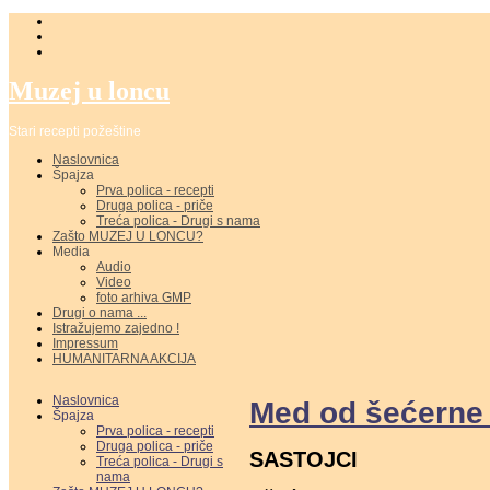
Muzej u loncu
Stari recepti požeštine
Naslovnica
Špajza
Prva polica - recepti
Druga polica - priče
Treća polica - Drugi s nama
Zašto MUZEJ U LONCU?
Media
Audio
Video
foto arhiva GMP
Drugi o nama ...
Istražujemo zajedno !
Impressum
HUMANITARNA AKCIJA
Naslovnica
Med od šećerne
Špajza
Prva polica - recepti
Druga polica - priče
SASTOJCI
Treća polica - Drugi s
nama