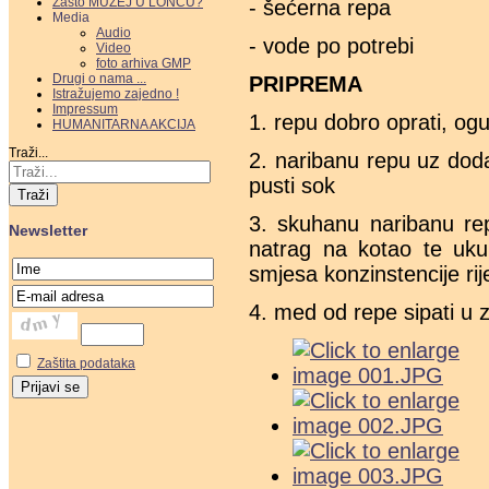
Zašto MUZEJ U LONCU?
- šećerna repa
Media
Audio
- vode po potrebi
Video
foto arhiva GMP
Drugi o nama ...
PRIPREMA
Istražujemo zajedno !
Impressum
1. repu dobro oprati, oguli
HUMANITARNA AKCIJA
Traži...
2. naribanu repu uz dod
pusti sok
Traži
3. skuhanu naribanu repu 
Newsletter
natrag na kotao te uk
smjesa konzinstencije ri
4. med od repe sipati u z
Zaštita podataka