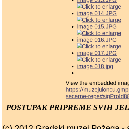
View the embedded image
https://muzejuloncu.gmp
secerne-repe#sigProId8
POSTUPAK PRIPREME SVIH JEL
(c) 2012 Gradski muzej Požega - 