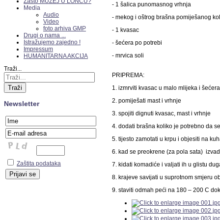
Zašto MUZEJ U LONCU?
- 1 šalica punomasnog vrhnja
Media
Audio
- mekog i oštrog brašna pomiješanog koli
Video
foto arhiva GMP
- 1 kvasac
Drugi o nama ...
Istražujemo zajedno !
- šećera po potrebi
Impressum
- mrvica soli
HUMANITARNA AKCIJA
Traži...
PRIPREMA:
Traži
1. izmrviti kvasac u malo mlijeka i šećera
2. pomiješati mast i vrhnje
Newsletter
3. spojiti dignuti kvasac, mast i vrhnje
4. dodati brašna koliko je potrebno da se
5. tijesto zamotati u krpu i objesiti na k
6. kad se preokrene (za pola sata) izvad
Zaštita podataka
7. kidati komadiće i valjati ih u glistu 
8. krajeve savijati u suprotnom smjeru ob
9. staviti odmah peći na 180 – 200 C d