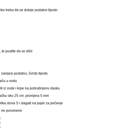
ko treba da se dobije podatno tijesto
, te pustite da se diže
 zamjesi podatno, čvrsto tijesto
uhaču u vodu
iti iz vode i krpe na pobrašnjenu dasku
dugačku oko 25 cm, promjera 5 mm
lika slova S i slagati na papir za pečenje
ok ne porumene