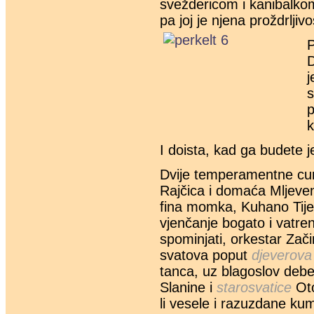
sveždericom i kanibalkom
pa joj je njena proždrlji
P
D
j
p
k
I doista, kad ga budete j
Dvije temperamentne cur
Rajčica i domaća Mljeve
fina momka, Kuhano Tijest
vjenčanje bogato i vatre
spominjati, orkestar Zač
svatova poput
djeverova
tanca, uz blagoslov deb
Slanine i
starosvatice
Ot
li vesele i razuzdane ku