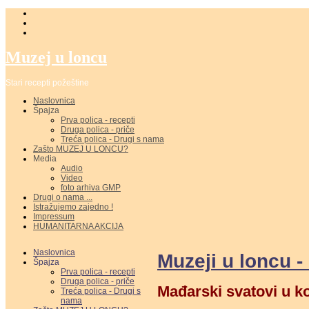
Muzej u loncu
Stari recepti požeštine
Naslovnica
Špajza
Prva polica - recepti
Druga polica - priče
Treća polica - Drugi s nama
Zašto MUZEJ U LONCU?
Media
Audio
Video
foto arhiva GMP
Drugi o nama ...
Istražujemo zajedno !
Impressum
HUMANITARNA AKCIJA
Naslovnica
Muzeji u loncu 
Špajza
Prva polica - recepti
Druga polica - priče
Mađarski svatovi u ko
Treća polica - Drugi s
nama