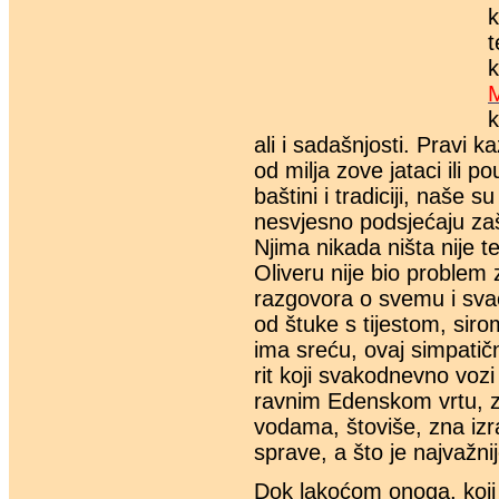
k
t
k
M
k
ali i sadašnjosti. Pravi 
od milja zove jataci ili po
baštini i tradiciji, naše s
nesvjesno podsjećaju zaš
Njima nikada ništa nije t
Oliveru nije bio problem
razgovora o svemu i svač
od štuke s tijestom, sir
ima sreću, ovaj simpatič
rit koji svakodnevno vozi
ravnim Edenskom vrtu, z
vodama, štoviše, zna izr
sprave, a što je najvažnij
Dok lakoćom onoga, koji u