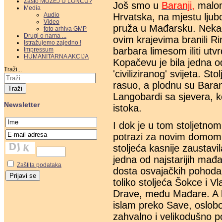
Zašto MUZEJ U LONCU?
Još smo u
Baranji,
malom
Media
Audio
Hrvatska, na mjestu lju
Video
pruža u Mađarsku. Nekad
foto arhiva GMP
Drugi o nama ...
ovim krajevima branili 
Istražujemo zajedno !
barbara limesom iliti ut
Impressum
HUMANITARNA AKCIJA
Kopačevu je bila jedna o
Traži...
'civiliziranog' svijeta. St
rasuo, a plodnu su Baranj
Traži
Langobardi sa sjevera, ko
Newsletter
istoka.
I dok je u tom stoljetno
potrazi za novim domom 
stoljeća kasnije zaustavi
jedna od najstarijih mađa
Zaštita podataka
dosta osvajačkih pohoda,
toliko stoljeća Šokce i V
Drave, među Mađare. A k
islam preko Save, oslobo
zahvalno i velikodušno pod