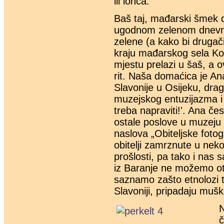
ili lonca.
Baš taj, mađarski šmek d
ugodnom zelenom dnevn
zelene (a kako bi drugači
kraju mađarskog sela Ko
mjestu prelazi u šaš, a 
rit. Naša domaćica je An
Slavonije u Osijeku, dra
muzejskog entuzijazma i s
treba napraviti!'. Ana če
ostale poslove u muzeju i
naslova „Obiteljske fotogr
obitelji zamrznute u nek
prošlosti, pa tako i nas
iz Baranje ne možemo oti
saznamo zašto etnolozi t
Slavoniji, pripadaju muško
N
č