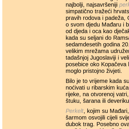
najbolji, najsavršeniji
per
simpatično tražeći hrvats
pravih rodova i padeža, 
o svom djedu Mađaru i bak
od djeda i oca kao dječ
kada su seljani do Rams
sedamdesetih godina 20. s
velikim mrežama udruženi 
tadašnjoj Jugoslaviji i ve
posebice oko Kopačeva bi
moglo pristojno živjeti.
Bilo je to vrijeme kada su 
noćivati u ribarskim kuć
rijeke, na otvorenoj vatr
štuku, šarana ili deveriku
Perkelt
, kojim su Mađari
šarmom osvojili cijeli svi
dubok trag. Posebno ov