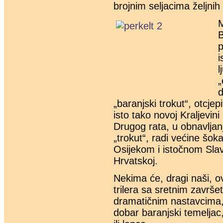
brojnim seljacima željnih 
M
B
p
i
l
„
d
„baranjski trokut“, otcje
isto tako novoj Kraljevin
Drugog rata, u obnavljan
„trokut“, radi većine šo
Osijekom i istočnom Slav
Hrvatskoj.
Nekima će, dragi naši, o
trilera sa sretnim završe
dramatičnim nastavcima,
dobar baranjski temeljac