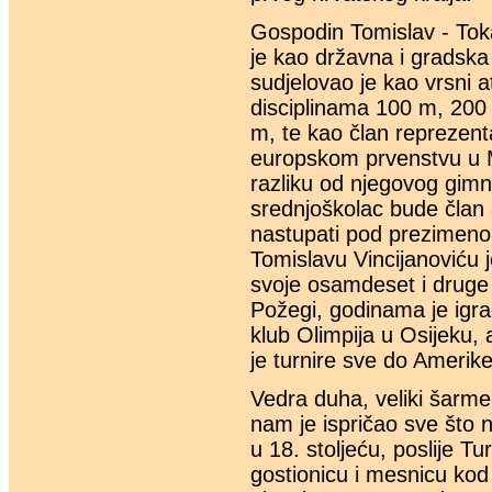
Gospodin Tomislav - Toka
je kao državna i gradska
sudjelovao je kao vrsni 
disciplinama 100 m, 200 
m, te kao član reprezen
europskom prvenstvu u M
razliku od njegovog gimn
srednjoškolac bude član
nastupati pod prezimenom
Tomislavu Vincijanoviću j
svoje osamdeset i druge g
Požegi, godinama je igra
klub Olimpija u Osijeku,
je turnire sve do Amerike
Vedra duha, veliki šarme
nam je ispričao sve što na
u 18. stoljeću, poslije T
gostionicu i mesnicu ko