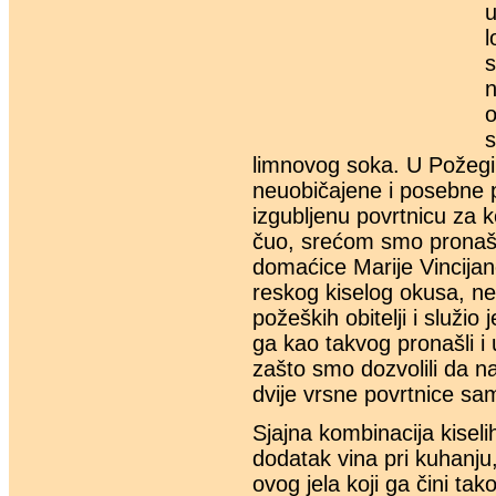
u
l
s
n
o
s
limnovog soka. U Požegi
neuobičajene i posebne 
izgubljenu povrtnicu za ko
čuo, srećom smo pronašl
domaćice Marije Vincijano
reskog kiselog okusa, nek
požeških obitelji i služi
ga kao takvog pronašli i
zašto smo dozvolili da 
dvije vrsne povrtnice sa
Sjajna kombinacija kiseli
dodatak vina pri kuhanju,
ovog jela koji ga čini t