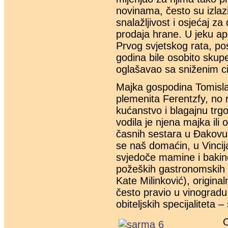
novinama, često su izlazi
snalažljivost i osjećaj z
prodaja hrane. U jeku ape
Prvog svjets
kog rata, po
godina bile osobito sku
oglašavao sa sniženim c
Majka gospodina Tomislav
plemenita Ferentzfy, no r
kućanstvo i blagajnu trgo
vodila je njena majka il
časnih sestara u Đakovu 
se naš domaćin, u Vincija
svjedoče mamine i baki
požeških gastronomskih b
Kate Milinković), origina
često pravio u vinogradu
obiteljskih specijaliteta
O