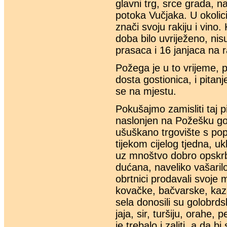
glavni trg, srce grada, 
potoka Vučjaka. U okolici 
znači svoju rakiju i vino.
doba bilo uvriježeno, nis
prasaca i 16 janjaca na r
Požega je u to vrijeme, p
dosta gostionica, i pitan
se na mjestu.
Pokušajmo zamisliti taj 
naslonjen na Požešku gor
ušuškano trgovište s po
tijekom cijelog tjedna, ukl
uz mnoštvo dobro opskrbl
dućana, naveliko vašaril
obrtnici prodavali svoje 
kovačke, bačvarske, kazan
sela donosili su golobrd
jaja, sir, turšiju, orahe,
je trebalo i zaliti, a da b