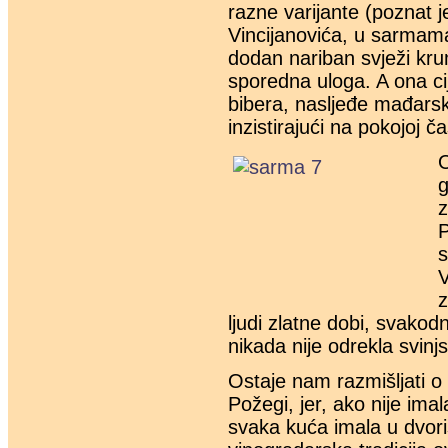
razne varijante (poznat j
Vincijanovića, u sarmama,
dodan nariban svježi kru
sporedna uloga. A ona cij
bibera, nasljeđe mađarsk
inzistirajući na pokojoj ča
O
g
z
P
s
V
z
ljudi zlatne dobi, svako
nikada nije odrekla svinj
Ostaje nam razmišljati o 
Požegi, jer, ako nije ima
svaka kuća imala u dvoriš