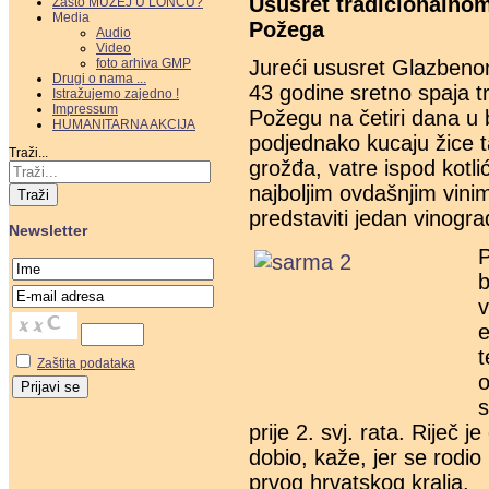
Ususret tradicionalno
Zašto MUZEJ U LONCU?
Media
Požega
Audio
Video
Jureći ususret Glazbenom
foto arhiva GMP
Drugi o nama ...
43 godine sretno spaja tr
Istražujemo zajedno !
Impressum
Požegu na četiri dana u b
HUMANITARNA AKCIJA
podjednako kucaju žice 
Traži...
grožđa, vatre ispod kotlić
najboljim ovdašnjim vini
Traži
predstaviti jedan vinograd
Newsletter
P
b
v
e
t
Zaštita podataka
s
prije 2. svj. rata. Riječ 
dobio, kaže, jer se rodio
prvog hrvatskog kralja.