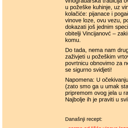
vinogradarska tradicija 
u požeške kuhinje, uz vi
kolačiće: pijanace i pog
vinove loze, ovu vezu, p
dokazati još jednim spe
obitelji Vincijanovć – z
komu.
Do tada, nema nam druge
zaživjeti u požeškim vrt
povrtnicu obnovimo za ne
se sigurno svidjeti!
Napomena: U očekivanju k
(zato smo ga u umak stav
pripremom ovog jela u ran
Najbolje ih je praviti u sv
Današnji recept: