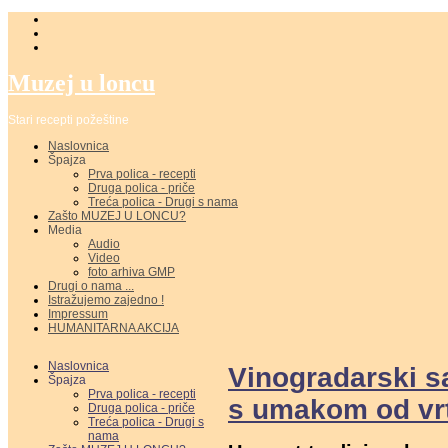
Muzej u loncu
Stari recepti požeštine
Naslovnica
Špajza
Prva polica - recepti
Druga polica - priče
Treća polica - Drugi s nama
Zašto MUZEJ U LONCU?
Media
Audio
Video
foto arhiva GMP
Drugi o nama ...
Istražujemo zajedno !
Impressum
HUMANITARNA AKCIJA
Naslovnica
Vinogradarski s
Špajza
Prva polica - recepti
s umakom od vrt
Druga polica - priče
Treća polica - Drugi s
nama