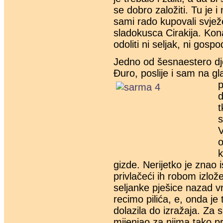
se dobro založiti. Tu je 
sami rado kupovali svje
sladokusca Cirakija. Kon
odoliti ni seljak, ni gospo
Jedno od šesnaestero dje
Đuro, poslije i sam na gl
p
d
t
s
V
o
k
gizde. Nerijetko je znao i
privlačeći ih robom izlo
seljanke pješice nazad 
recimo pilića, e, onda j
dolazila do izražaja. Za si
mijenjao za njima tako 